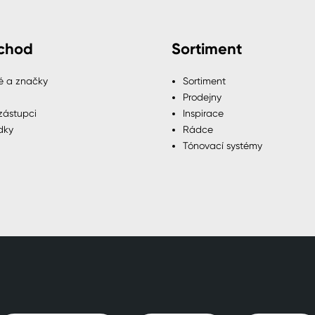
chod
Sortiment
é a značky
Sortiment
Prodejny
zástupci
Inspirace
dky
Rádce
Tónovací systémy