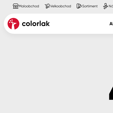
Maloobchod
Velkoobchod
Sortiment
Ná
A
Kov
Dřevo
Beton, asfalt, minerální podkla
Plast, sklo, keramika
Stěny
Fasády