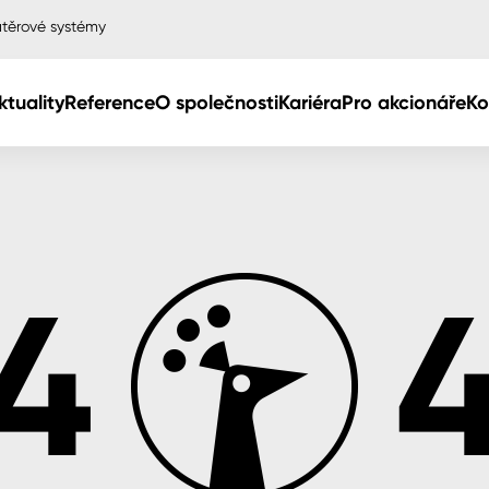
těrové systémy
ktuality
Reference
O společnosti
Kariéra
Pro akcionáře
Ko
Col
Col
dy
Col