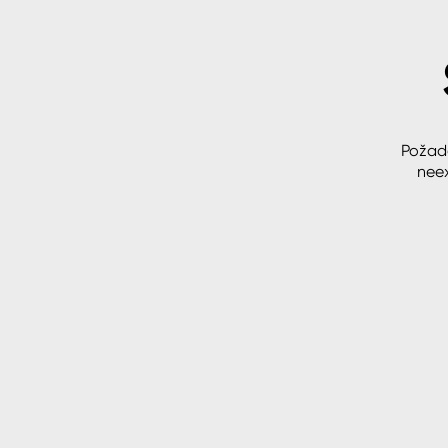
Spreje
Ředidla, tužidla, čističe, techni
kapaliny
Požad
neex