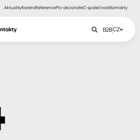
Aktuality
Kariéra
Reference
Pro akcionáře
O společnosti
Kontakty
ntakty
CZ
B2B
orlak Dekor
CZ
orlak Profi
SK
orlak Pta
PL
EN