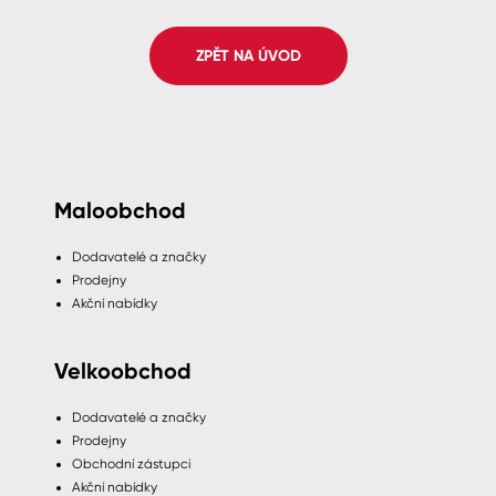
Spreje
ZPĚT NA ÚVOD
Ředidla, tužidla, čističe, technické
kapaliny
Maloobchod
Dodavatelé a značky
Prodejny
Akční nabídky
Velkoobchod
Dodavatelé a značky
Prodejny
Obchodní zástupci
Akční nabídky