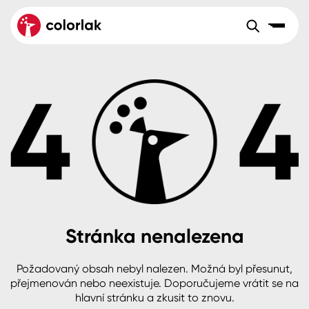
Sortiment
Tónovací systémy
Nátěrové
Maloobchod
Velkoobchod
Sortiment
systémy
Kov
Colorlak Dekor
Aktuality
Dřevo
Colorlak Profi
Reference
O společnosti
Kariéra
Beton, asfalt, minerální podklady
Colorlak Pta
Pro akcionáře
Kontakty
Plast, sklo, keramika
Stránka nenalezena
Stěny
Požadovaný obsah nebyl nalezen. Možná byl přesunut,
B2B
+420 800 145 555
Po – Pá: 8:00–15:00
přejmenován nebo neexistuje. Doporučujeme vrátit se na
Česko
Slovensko
Polsko
Worldwide
hlavní stránku a zkusit to znovu.
Fasády