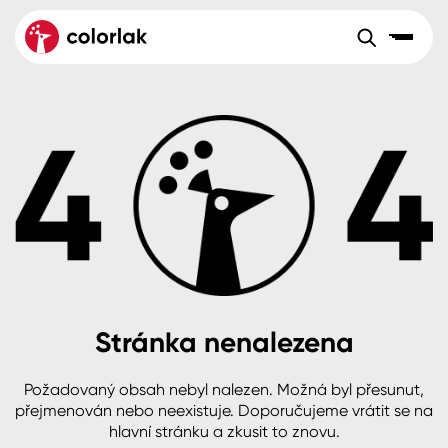
Sortiment
Tónovací systémy
Nátěrové
Maloobchod
Velkoobchod
Sortiment
systémy
Kov
Colorlak Dekor
Aktuality
Dřevo
Colorlak Profi
Reference
O společnosti
Kariéra
Beton, asfalt, minerální podklady
Colorlak Pta
Pro akcionáře
Kontakty
Plast, sklo, keramika
Stránka nenalezena
Stěny
Požadovaný obsah nebyl nalezen. Možná byl přesunut,
B2B
+420 800 145 555
Po – Pá: 8:00–15:00
přejmenován nebo neexistuje. Doporučujeme vrátit se na
Česko
Slovensko
Polsko
Worldwide
hlavní stránku a zkusit to znovu.
Fasády