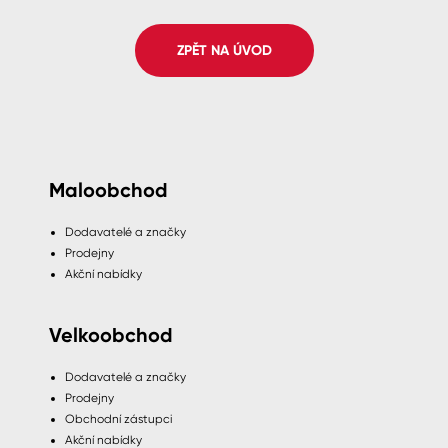
Spreje
ZPĚT NA ÚVOD
Ředidla, tužidla, čističe, technické
kapaliny
Maloobchod
Dodavatelé a značky
Prodejny
Akční nabídky
Velkoobchod
Dodavatelé a značky
Prodejny
Obchodní zástupci
Akční nabídky