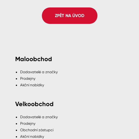
Spreje
ZPĚT NA ÚVOD
Ředidla, tužidla, čističe, technické
kapaliny
Maloobchod
Dodavatelé a značky
Prodejny
Akční nabídky
Velkoobchod
Dodavatelé a značky
Prodejny
Obchodní zástupci
Akční nabídky