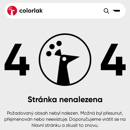
Sortiment
Tónovací systémy
Nátěrové
Maloobchod
Velkoobchod
Sortiment
systémy
Kov
Colorlak Dekor
Aktuality
Dřevo
Colorlak Profi
Reference
O společnosti
Kariéra
Beton, asfalt, minerální podklady
Colorlak Pta
Pro akcionáře
Kontakty
Plast, sklo, keramika
Stránka nenalezena
Stěny
Požadovaný obsah nebyl nalezen. Možná byl přesunut,
B2B
+420 800 145 555
Po – Pá: 8:00–15:00
přejmenován nebo neexistuje. Doporučujeme vrátit se na
Česko
Slovensko
Polsko
Worldwide
hlavní stránku a zkusit to znovu.
Fasády