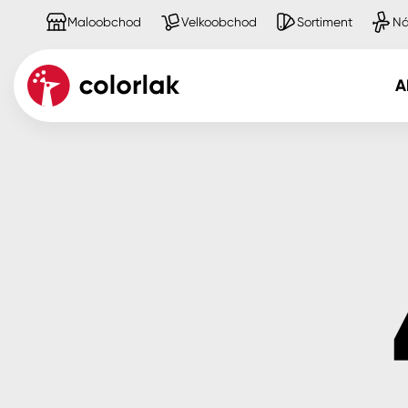
Maloobchod
Velkoobchod
Sortiment
Ná
A
Kov
Dřevo
Beton, asfalt, minerální podkla
Plast, sklo, keramika
Stěny
Fasády