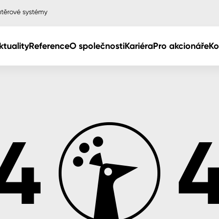
těrové systémy
ktuality
Reference
O společnosti
Kariéra
Pro akcionáře
Ko
Col
Col
dy
Col