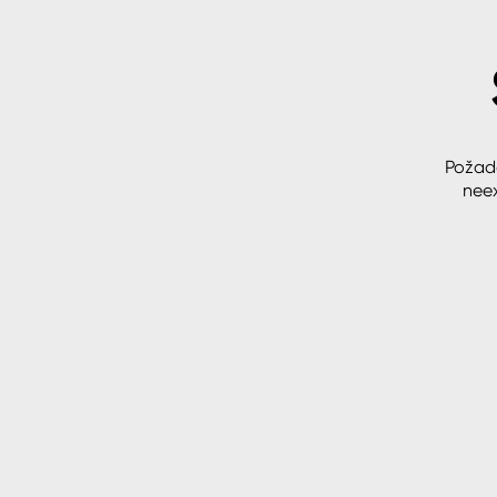
Spreje
Ředidla, tužidla, čističe, techni
kapaliny
Požad
neex