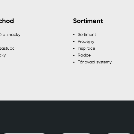
chod
Sortiment
é a značky
Sortiment
Prodejny
zástupci
Inspirace
dky
Rádce
Tónovací systémy