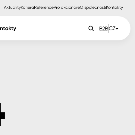
Aktuality
Kariéra
Reference
Pro akcionáře
O společnosti
Kontakty
ntakty
CZ
B2B
orlak Dekor
CZ
orlak Profi
SK
orlak Pta
PL
EN