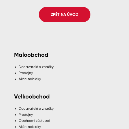
Spreje
ZPĚT NA ÚVOD
Ředidla, tužidla, čističe, technické
kapaliny
Maloobchod
Dodavatelé a značky
Prodejny
Akční nabídky
Velkoobchod
Dodavatelé a značky
Prodejny
Obchodní zástupci
Akční nabídky