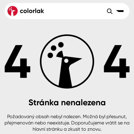
Sortiment
Tónovací systémy
Nátěrové
Maloobchod
Velkoobchod
Sortiment
systémy
Kov
Colorlak Dekor
Aktuality
Dřevo
Colorlak Profi
Reference
O společnosti
Kariéra
Beton, asfalt, minerální podklady
Colorlak Pta
Pro akcionáře
Kontakty
Plast, sklo, keramika
Stránka nenalezena
Stěny
Požadovaný obsah nebyl nalezen. Možná byl přesunut,
B2B
+420 800 145 555
Po – Pá: 8:00–15:00
přejmenován nebo neexistuje. Doporučujeme vrátit se na
Česko
Slovensko
Polsko
Worldwide
hlavní stránku a zkusit to znovu.
Fasády