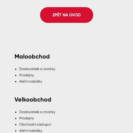
Spreje
ZPĚT NA ÚVOD
Ředidla, tužidla, čističe, technické
kapaliny
Maloobchod
Dodavatelé a značky
Prodejny
Akční nabídky
Velkoobchod
Dodavatelé a značky
Prodejny
Obchodní zástupci
Akční nabídky