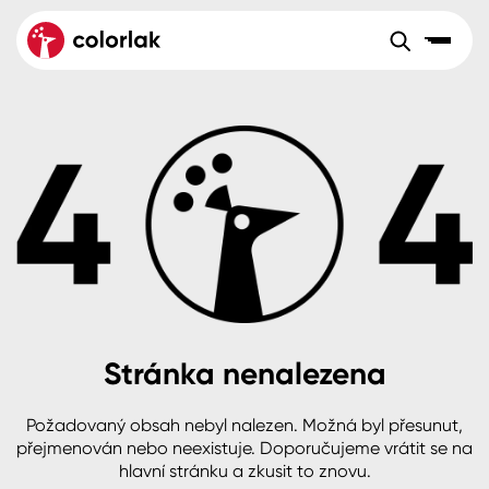
Sortiment
Tónovací systémy
Nátěrové
Maloobchod
Velkoobchod
Sortiment
systémy
Kov
Colorlak Dekor
Aktuality
Dřevo
Colorlak Profi
Reference
O společnosti
Kariéra
Beton, asfalt, minerální podklady
Colorlak Pta
Pro akcionáře
Kontakty
Plast, sklo, keramika
Stránka nenalezena
Stěny
Požadovaný obsah nebyl nalezen. Možná byl přesunut,
B2B
+420 800 145 555
Po – Pá: 8:00–15:00
přejmenován nebo neexistuje. Doporučujeme vrátit se na
Česko
Slovensko
Polsko
Worldwide
hlavní stránku a zkusit to znovu.
Fasády