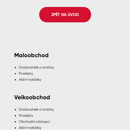
Spreje
ZPĚT NA ÚVOD
Ředidla, tužidla, čističe, technické
kapaliny
Maloobchod
Dodavatelé a značky
Prodejny
Akční nabídky
Velkoobchod
Dodavatelé a značky
Prodejny
Obchodní zástupci
Akční nabídky