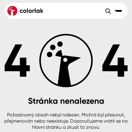
Sortiment
Tónovací systémy
Nátěrové
Maloobchod
Velkoobchod
Sortiment
systémy
Kov
Colorlak Dekor
Aktuality
Dřevo
Colorlak Profi
Reference
O společnosti
Kariéra
Beton, asfalt, minerální podklady
Colorlak Pta
Pro akcionáře
Kontakty
Plast, sklo, keramika
Stránka nenalezena
Stěny
Požadovaný obsah nebyl nalezen. Možná byl přesunut,
B2B
+420 800 145 555
Po – Pá: 8:00–15:00
přejmenován nebo neexistuje. Doporučujeme vrátit se na
Česko
Slovensko
Polsko
Worldwide
hlavní stránku a zkusit to znovu.
Fasády