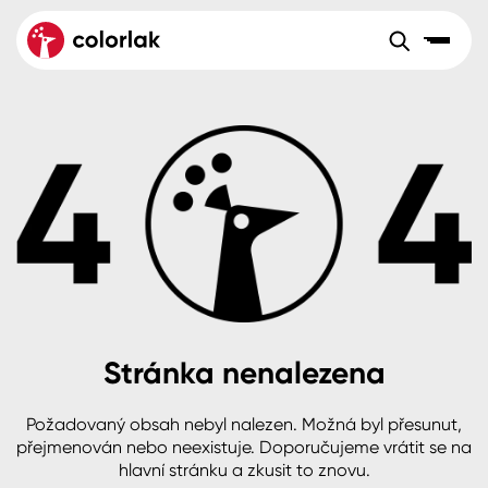
Sortiment
Tónovací systémy
Nátěrové
Maloobchod
Velkoobchod
Sortiment
systémy
Kov
Colorlak Dekor
Aktuality
Dřevo
Colorlak Profi
Reference
O společnosti
Kariéra
Beton, asfalt, minerální podklady
Colorlak Pta
Pro akcionáře
Kontakty
Plast, sklo, keramika
Stránka nenalezena
Stěny
Požadovaný obsah nebyl nalezen. Možná byl přesunut,
B2B
+420 800 145 555
Po – Pá: 8:00–15:00
přejmenován nebo neexistuje. Doporučujeme vrátit se na
Česko
Slovensko
Polsko
Worldwide
hlavní stránku a zkusit to znovu.
Fasády