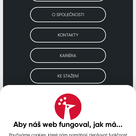
O SPOLEČNOSTI
KONTAKTY
KARIÉRA
KE STAŽENÍ
Navštivte naše pobočky
ČESKO
SLOVENSKO
POLSKO
WORLDWIDE
Aby náš web fungoval, jak má...
Používáme cookies, které nám pomáhají zlepšovat funkčnost