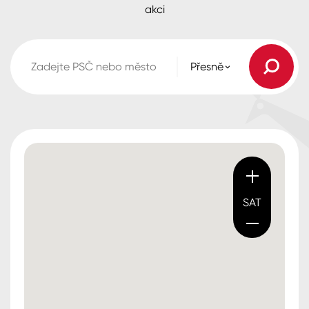
akci
Přesně
SAT