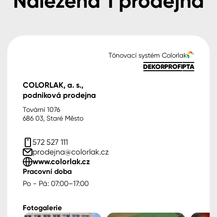
Nalezena
1
prodejna
Tónovací systém Colorlak
COLORLAK, a. s.,
podniková prodejna
Tovární 1076
686 03, Staré Město
572 527 111
prodejna@colorlak.cz
www.colorlak.cz
Pracovní doba
Po - Pá: 07:00–17:00
Fotogalerie