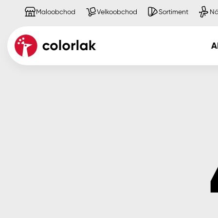
Maloobchod
Velkoobchod
Sortiment
Ná
A
Kov
Dřevo
Beton, asfalt, minerální podkla
Plast, sklo, keramika
Stěny
Fasády