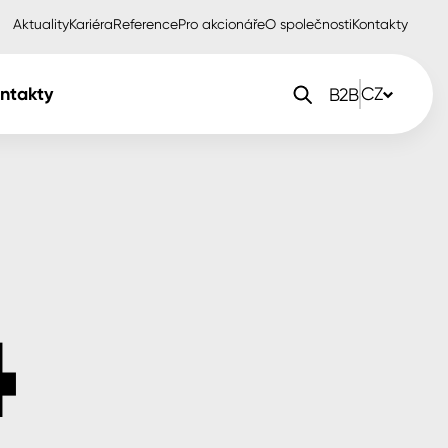
Aktuality
Kariéra
Reference
Pro akcionáře
O společnosti
Kontakty
ntakty
CZ
B2B
orlak Dekor
CZ
orlak Profi
SK
orlak Pta
PL
EN