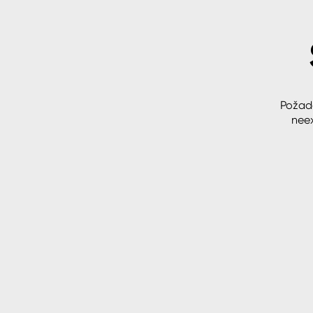
Spreje
Ředidla, tužidla, čističe, techni
kapaliny
Požad
neex