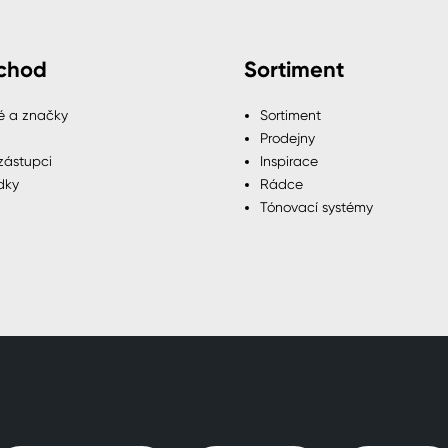
chod
Sortiment
é a značky
Sortiment
Prodejny
zástupci
Inspirace
dky
Rádce
Tónovací systémy