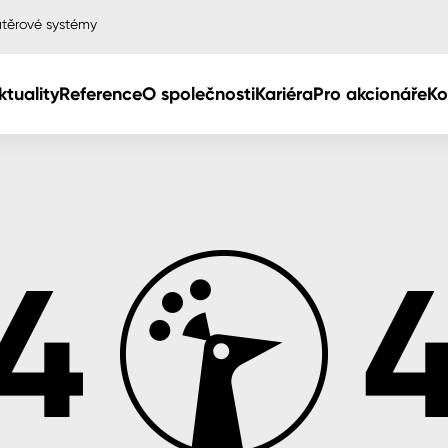
těrové systémy
ktuality
Reference
O společnosti
Kariéra
Pro akcionáře
Ko
Col
Col
dy
Col