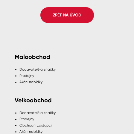
Spreje
ZPĚT NA ÚVOD
Ředidla, tužidla, čističe, technické
kapaliny
Maloobchod
Dodavatelé a značky
Prodejny
Akční nabídky
Velkoobchod
Dodavatelé a značky
Prodejny
Obchodní zástupci
Akční nabídky