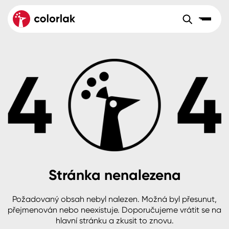
Sortiment
Tónovací systémy
Nátěrové
Maloobchod
Velkoobchod
Sortiment
systémy
Kov
Colorlak Dekor
Aktuality
Dřevo
Colorlak Profi
Reference
O společnosti
Kariéra
Beton, asfalt, minerální podklady
Colorlak Pta
Pro akcionáře
Kontakty
Plast, sklo, keramika
Stránka nenalezena
Stěny
Požadovaný obsah nebyl nalezen. Možná byl přesunut,
B2B
+420 800 145 555
Po – Pá: 8:00–15:00
přejmenován nebo neexistuje. Doporučujeme vrátit se na
Česko
Slovensko
Polsko
Worldwide
hlavní stránku a zkusit to znovu.
Fasády