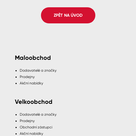
Spreje
ZPĚT NA ÚVOD
Ředidla, tužidla, čističe, technické
kapaliny
Maloobchod
Dodavatelé a značky
Prodejny
Akční nabídky
Velkoobchod
Dodavatelé a značky
Prodejny
Obchodní zástupci
Akční nabídky