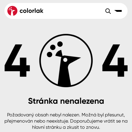
Sortiment
Tónovací systémy
Nátěrové
Maloobchod
Velkoobchod
Sortiment
systémy
Kov
Colorlak Dekor
Aktuality
Dřevo
Colorlak Profi
Reference
O společnosti
Kariéra
Beton, asfalt, minerální podklady
Colorlak Pta
Pro akcionáře
Kontakty
Plast, sklo, keramika
Stránka nenalezena
Stěny
Požadovaný obsah nebyl nalezen. Možná byl přesunut,
B2B
+420 800 145 555
Po – Pá: 8:00–15:00
přejmenován nebo neexistuje. Doporučujeme vrátit se na
Česko
Slovensko
Polsko
Worldwide
hlavní stránku a zkusit to znovu.
Fasády