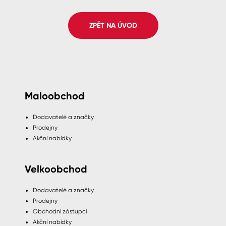
Spreje
ZPĚT NA ÚVOD
Ředidla, tužidla, čističe, technické
kapaliny
Maloobchod
Dodavatelé a značky
Prodejny
Akční nabídky
Velkoobchod
Dodavatelé a značky
Prodejny
Obchodní zástupci
Akční nabídky