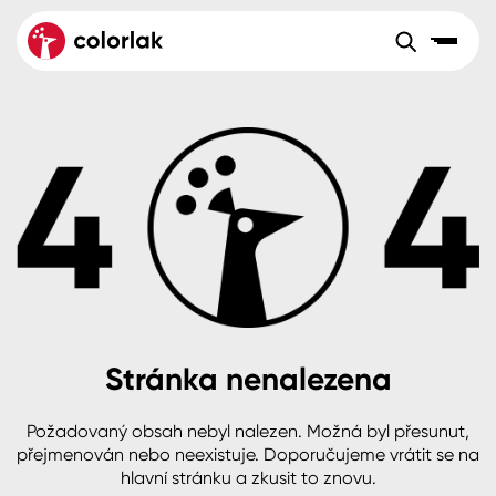
Sortiment
Tónovací systémy
Nátěrové
Maloobchod
Velkoobchod
Sortiment
systémy
Kov
Colorlak Dekor
Aktuality
Dřevo
Colorlak Profi
Reference
O společnosti
Kariéra
Beton, asfalt, minerální podklady
Colorlak Pta
Pro akcionáře
Kontakty
Plast, sklo, keramika
Stránka nenalezena
Stěny
Požadovaný obsah nebyl nalezen. Možná byl přesunut,
B2B
+420 800 145 555
Po – Pá: 8:00–15:00
přejmenován nebo neexistuje. Doporučujeme vrátit se na
Česko
Slovensko
Polsko
Worldwide
hlavní stránku a zkusit to znovu.
Fasády