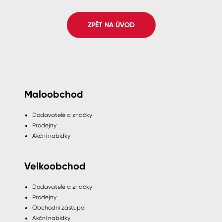
Spreje
ZPĚT NA ÚVOD
Ředidla, tužidla, čističe, technické
kapaliny
Maloobchod
Dodavatelé a značky
Prodejny
Akční nabídky
Velkoobchod
Dodavatelé a značky
Prodejny
Obchodní zástupci
Akční nabídky