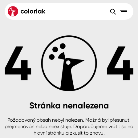
Sortiment
Tónovací systémy
Nátěrové
Maloobchod
Velkoobchod
Sortiment
systémy
Kov
Colorlak Dekor
Aktuality
Dřevo
Colorlak Profi
Reference
O společnosti
Kariéra
Beton, asfalt, minerální podklady
Colorlak Pta
Pro akcionáře
Kontakty
Plast, sklo, keramika
Stránka nenalezena
Stěny
Požadovaný obsah nebyl nalezen. Možná byl přesunut,
B2B
+420 800 145 555
Po – Pá: 8:00–15:00
přejmenován nebo neexistuje. Doporučujeme vrátit se na
Česko
Slovensko
Polsko
Worldwide
hlavní stránku a zkusit to znovu.
Fasády