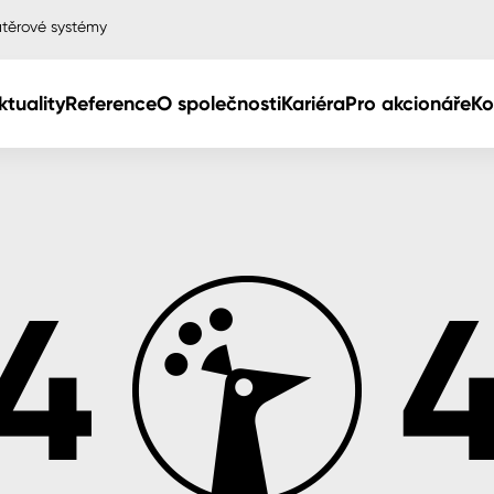
těrové systémy
ktuality
Reference
O společnosti
Kariéra
Pro akcionáře
Ko
Col
Col
dy
Col