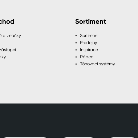
chod
Sortiment
é a značky
Sortiment
Prodejny
zástupci
Inspirace
dky
Rádce
Tónovací systémy