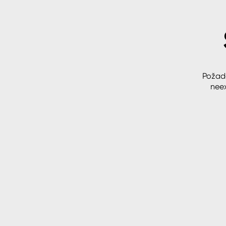
Spreje
Ředidla, tužidla, čističe, techni
kapaliny
Požad
neex