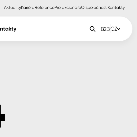
Aktuality
Kariéra
Reference
Pro akcionáře
O společnosti
Kontakty
ntakty
CZ
B2B
orlak Dekor
CZ
orlak Profi
SK
orlak Pta
PL
EN