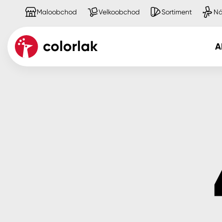
Maloobchod
Velkoobchod
Sortiment
Ná
A
Kov
Dřevo
Beton, asfalt, minerální podkla
Plast, sklo, keramika
Stěny
Fasády