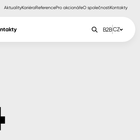
Aktuality
Kariéra
Reference
Pro akcionáře
O společnosti
Kontakty
ntakty
CZ
B2B
orlak Dekor
CZ
orlak Profi
SK
orlak Pta
PL
EN