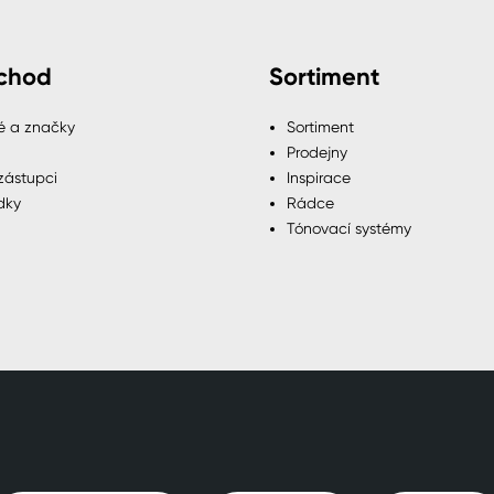
chod
Sortiment
é a značky
Sortiment
Prodejny
zástupci
Inspirace
dky
Rádce
Tónovací systémy