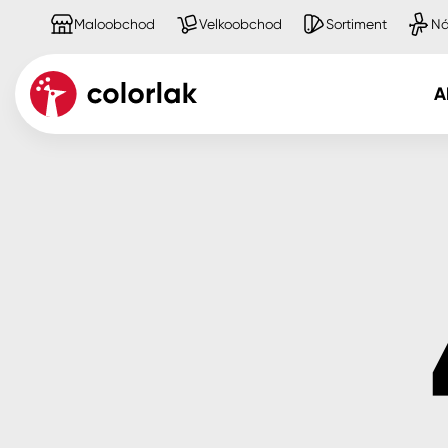
Maloobchod
Velkoobchod
Sortiment
Ná
A
Kov
Dřevo
Beton, asfalt, minerální podkla
Plast, sklo, keramika
Stěny
Fasády