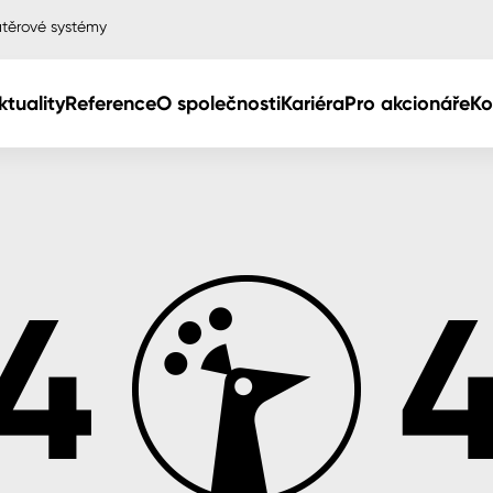
těrové systémy
ktuality
Reference
O společnosti
Kariéra
Pro akcionáře
Ko
Col
Col
dy
Col