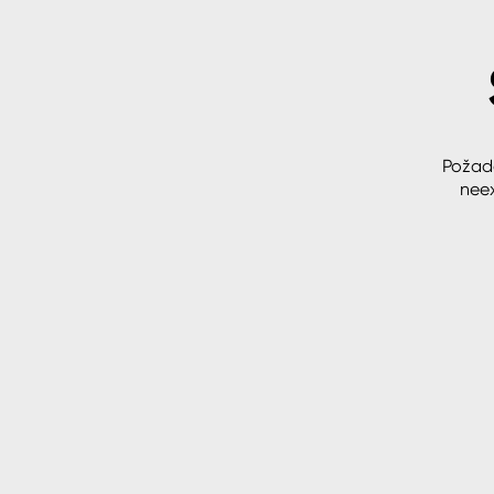
Spreje
Ředidla, tužidla, čističe, techni
kapaliny
Požad
neex