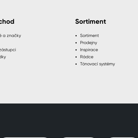
chod
Sortiment
é a značky
Sortiment
Prodejny
zástupci
Inspirace
dky
Rádce
Tónovací systémy