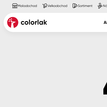
Maloobchod
Velkoobchod
Sortiment
Ná
A
Kov
Dřevo
Beton, asfalt, minerální podkla
Plast, sklo, keramika
Stěny
Fasády