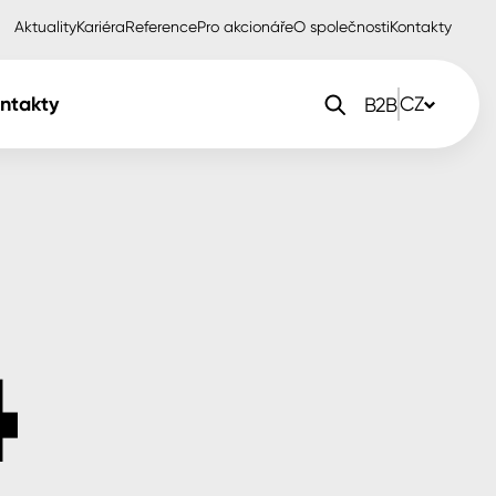
Aktuality
Kariéra
Reference
Pro akcionáře
O společnosti
Kontakty
ntakty
CZ
B2B
orlak Dekor
CZ
orlak Profi
SK
orlak Pta
PL
EN