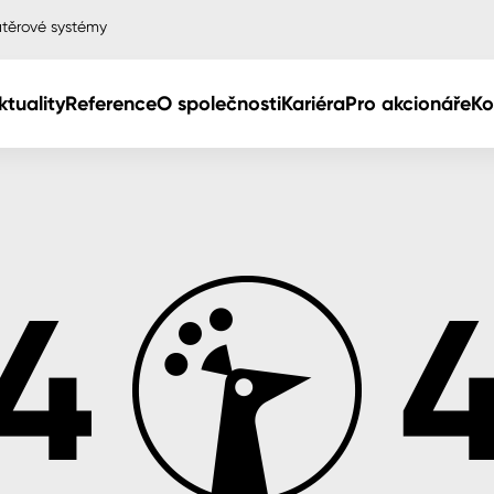
těrové systémy
ktuality
Reference
O společnosti
Kariéra
Pro akcionáře
Ko
Col
Col
dy
Col