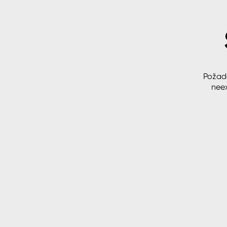
Spreje
Ředidla, tužidla, čističe, techni
kapaliny
Požad
neex