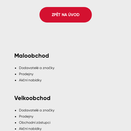
Spreje
ZPĚT NA ÚVOD
Ředidla, tužidla, čističe, technické
kapaliny
Maloobchod
Dodavatelé a značky
Prodejny
Akční nabídky
Velkoobchod
Dodavatelé a značky
Prodejny
Obchodní zástupci
Akční nabídky