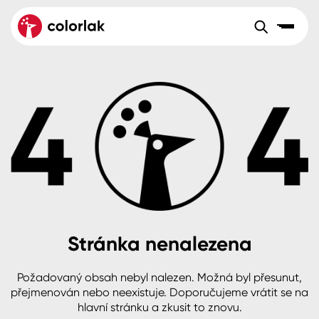
Sortiment
Tónovací systémy
Nátěrové
Maloobchod
Velkoobchod
Sortiment
systémy
Kov
Colorlak Dekor
Aktuality
Dřevo
Colorlak Profi
Reference
O společnosti
Kariéra
Beton, asfalt, minerální podklady
Colorlak Pta
Pro akcionáře
Kontakty
Plast, sklo, keramika
Stránka nenalezena
Stěny
Požadovaný obsah nebyl nalezen. Možná byl přesunut,
B2B
+420 800 145 555
Po – Pá: 8:00–15:00
přejmenován nebo neexistuje. Doporučujeme vrátit se na
Česko
Slovensko
Polsko
Worldwide
hlavní stránku a zkusit to znovu.
Fasády