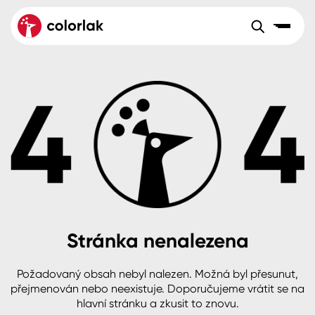
Sortiment
Tónovací systémy
Nátěrové
Maloobchod
Velkoobchod
Sortiment
systémy
Kov
Colorlak Dekor
Aktuality
Dřevo
Colorlak Profi
Reference
O společnosti
Kariéra
Beton, asfalt, minerální podklady
Colorlak Pta
Pro akcionáře
Kontakty
Plast, sklo, keramika
Stránka nenalezena
Stěny
Požadovaný obsah nebyl nalezen. Možná byl přesunut,
B2B
+420 800 145 555
Po – Pá: 8:00–15:00
přejmenován nebo neexistuje. Doporučujeme vrátit se na
Česko
Slovensko
Polsko
Worldwide
hlavní stránku a zkusit to znovu.
Fasády