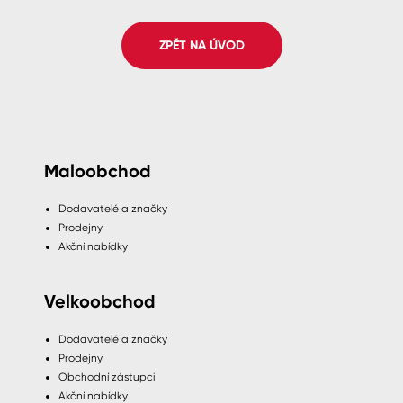
Spreje
ZPĚT NA ÚVOD
Ředidla, tužidla, čističe, technické
kapaliny
Maloobchod
Dodavatelé a značky
Prodejny
Akční nabídky
Velkoobchod
Dodavatelé a značky
Prodejny
Obchodní zástupci
Akční nabídky