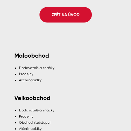
Spreje
ZPĚT NA ÚVOD
Ředidla, tužidla, čističe, technické
kapaliny
Maloobchod
Dodavatelé a značky
Prodejny
Akční nabídky
Velkoobchod
Dodavatelé a značky
Prodejny
Obchodní zástupci
Akční nabídky