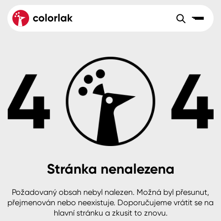
Sortiment
Tónovací systémy
Nátěrové
Maloobchod
Velkoobchod
Sortiment
systémy
Kov
Colorlak Dekor
Aktuality
Dřevo
Colorlak Profi
Reference
O společnosti
Kariéra
Beton, asfalt, minerální podklady
Colorlak Pta
Pro akcionáře
Kontakty
Plast, sklo, keramika
Stránka nenalezena
Stěny
Požadovaný obsah nebyl nalezen. Možná byl přesunut,
B2B
+420 800 145 555
Po – Pá: 8:00–15:00
přejmenován nebo neexistuje. Doporučujeme vrátit se na
Česko
Slovensko
Polsko
Worldwide
hlavní stránku a zkusit to znovu.
Fasády