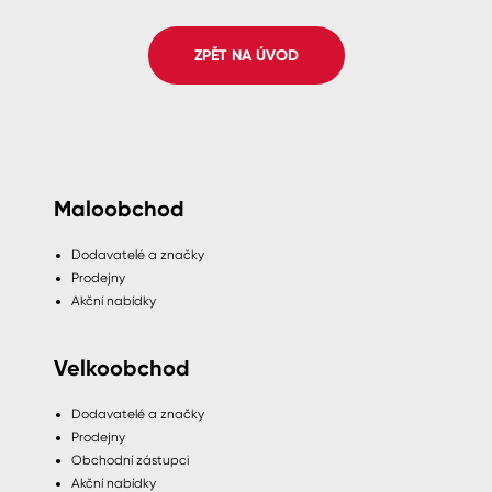
Spreje
ZPĚT NA ÚVOD
Ředidla, tužidla, čističe, technické
kapaliny
Maloobchod
Dodavatelé a značky
Prodejny
Akční nabídky
Velkoobchod
Dodavatelé a značky
Prodejny
Obchodní zástupci
Akční nabídky