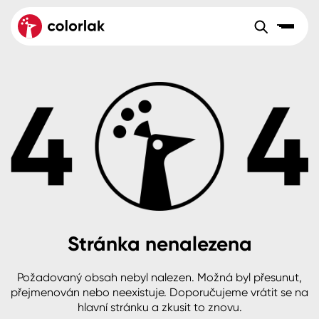
Sortiment
Tónovací systémy
Nátěrové
Maloobchod
Velkoobchod
Sortiment
systémy
Kov
Colorlak Dekor
Aktuality
Dřevo
Colorlak Profi
Reference
O společnosti
Kariéra
Beton, asfalt, minerální podklady
Colorlak Pta
Pro akcionáře
Kontakty
Plast, sklo, keramika
Stránka nenalezena
Stěny
Požadovaný obsah nebyl nalezen. Možná byl přesunut,
B2B
+420 800 145 555
Po – Pá: 8:00–15:00
přejmenován nebo neexistuje. Doporučujeme vrátit se na
Česko
Slovensko
Polsko
Worldwide
hlavní stránku a zkusit to znovu.
Fasády