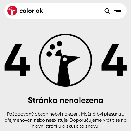
Sortiment
Tónovací systémy
Nátěrové
Maloobchod
Velkoobchod
Sortiment
systémy
Kov
Colorlak Dekor
Aktuality
Dřevo
Colorlak Profi
Reference
O společnosti
Kariéra
Beton, asfalt, minerální podklady
Colorlak Pta
Pro akcionáře
Kontakty
Plast, sklo, keramika
Stránka nenalezena
Stěny
Požadovaný obsah nebyl nalezen. Možná byl přesunut,
B2B
+420 800 145 555
Po – Pá: 8:00–15:00
přejmenován nebo neexistuje. Doporučujeme vrátit se na
Česko
Slovensko
Polsko
Worldwide
hlavní stránku a zkusit to znovu.
Fasády