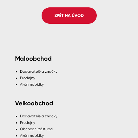
Spreje
ZPĚT NA ÚVOD
Ředidla, tužidla, čističe, technické
kapaliny
Maloobchod
Dodavatelé a značky
Prodejny
Akční nabídky
Velkoobchod
Dodavatelé a značky
Prodejny
Obchodní zástupci
Akční nabídky