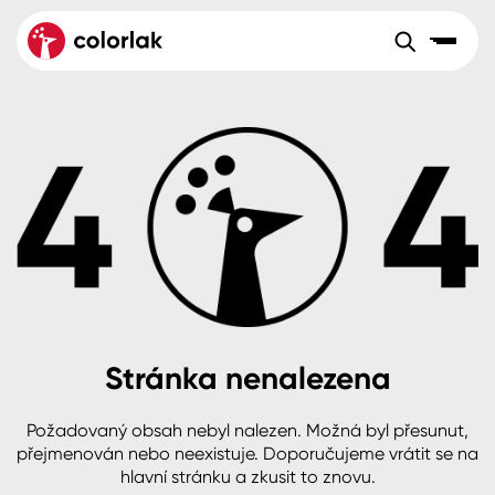
Sortiment
Tónovací systémy
Nátěrové
Maloobchod
Velkoobchod
Sortiment
systémy
Kov
Colorlak Dekor
Aktuality
Dřevo
Colorlak Profi
Reference
O společnosti
Kariéra
Beton, asfalt, minerální podklady
Colorlak Pta
Pro akcionáře
Kontakty
Plast, sklo, keramika
Stránka nenalezena
Stěny
Požadovaný obsah nebyl nalezen. Možná byl přesunut,
B2B
+420 800 145 555
Po – Pá: 8:00–15:00
přejmenován nebo neexistuje. Doporučujeme vrátit se na
Česko
Slovensko
Polsko
Worldwide
hlavní stránku a zkusit to znovu.
Fasády