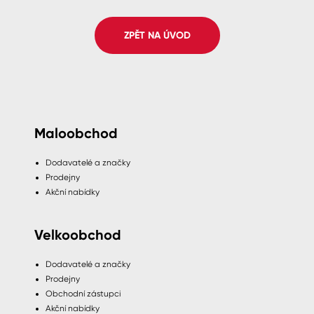
Spreje
ZPĚT NA ÚVOD
Ředidla, tužidla, čističe, technické
kapaliny
Maloobchod
Dodavatelé a značky
Prodejny
Akční nabídky
Velkoobchod
Dodavatelé a značky
Prodejny
Obchodní zástupci
Akční nabídky