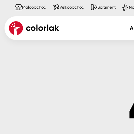
Maloobchod
Velkoobchod
Sortiment
Ná
A
Kov
Dřevo
Beton, asfalt, minerální podkla
Plast, sklo, keramika
Stěny
Fasády