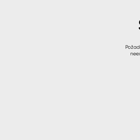
Spreje
Ředidla, tužidla, čističe, techni
kapaliny
Požad
neex