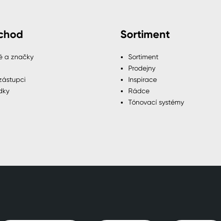
chod
Sortiment
é a značky
Sortiment
Prodejny
zástupci
Inspirace
dky
Rádce
Tónovací systémy