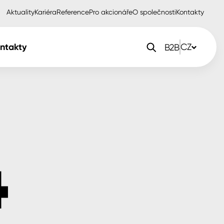
Aktuality
Kariéra
Reference
Pro akcionáře
O společnosti
Kontakty
ntakty
CZ
B2B
orlak Dekor
CZ
orlak Profi
SK
orlak Pta
PL
EN