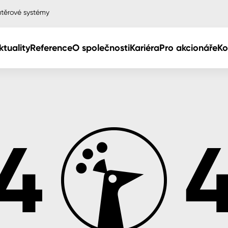
těrové systémy
ktuality
Reference
O společnosti
Kariéra
Pro akcionáře
Ko
Col
Col
dy
Col