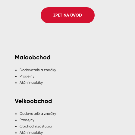
Spreje
ZPĚT NA ÚVOD
Ředidla, tužidla, čističe, technické
kapaliny
Maloobchod
Dodavatelé a značky
Prodejny
Akční nabídky
Velkoobchod
Dodavatelé a značky
Prodejny
Obchodní zástupci
Akční nabídky