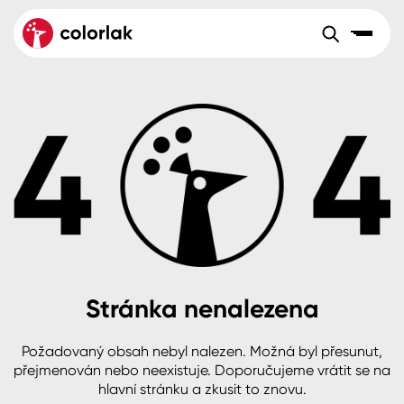
Sortiment
Tónovací systémy
Nátěrové
Maloobchod
Velkoobchod
Sortiment
systémy
Kov
Colorlak Dekor
Aktuality
Dřevo
Colorlak Profi
Reference
O společnosti
Kariéra
Beton, asfalt, minerální podklady
Colorlak Pta
Pro akcionáře
Kontakty
Plast, sklo, keramika
Stránka nenalezena
Stěny
Požadovaný obsah nebyl nalezen. Možná byl přesunut,
B2B
+420 800 145 555
Po – Pá: 8:00–15:00
přejmenován nebo neexistuje. Doporučujeme vrátit se na
Česko
Slovensko
Polsko
Worldwide
hlavní stránku a zkusit to znovu.
Fasády