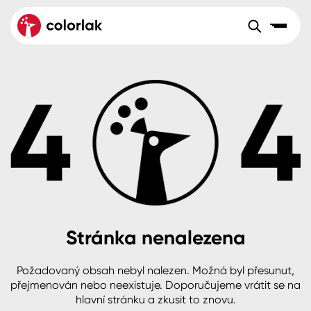
Sortiment
Tónovací systémy
Nátěrové
Maloobchod
Velkoobchod
Sortiment
systémy
Kov
Colorlak Dekor
Aktuality
Dřevo
Colorlak Profi
Reference
O společnosti
Kariéra
Beton, asfalt, minerální podklady
Colorlak Pta
Pro akcionáře
Kontakty
Plast, sklo, keramika
Stránka nenalezena
Stěny
Požadovaný obsah nebyl nalezen. Možná byl přesunut,
B2B
+420 800 145 555
Po – Pá: 8:00–15:00
přejmenován nebo neexistuje. Doporučujeme vrátit se na
Česko
Slovensko
Polsko
Worldwide
hlavní stránku a zkusit to znovu.
Fasády