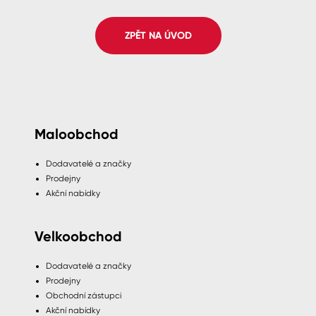
Spreje
ZPĚT NA ÚVOD
Ředidla, tužidla, čističe, technické
kapaliny
Maloobchod
Dodavatelé a značky
Prodejny
Akční nabídky
Velkoobchod
Dodavatelé a značky
Prodejny
Obchodní zástupci
Akční nabídky