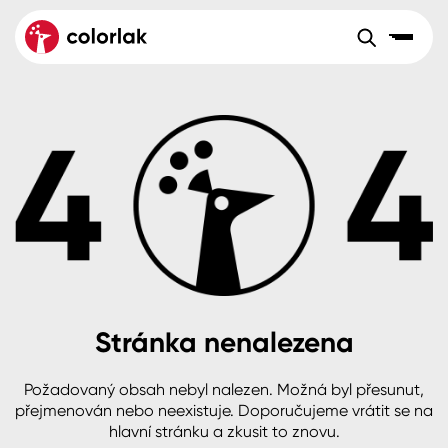
Sortiment
Tónovací systémy
Nátěrové
Maloobchod
Velkoobchod
Sortiment
systémy
Kov
Colorlak Dekor
Aktuality
Dřevo
Colorlak Profi
Reference
O společnosti
Kariéra
Beton, asfalt, minerální podklady
Colorlak Pta
Pro akcionáře
Kontakty
Plast, sklo, keramika
Stránka nenalezena
Stěny
Požadovaný obsah nebyl nalezen. Možná byl přesunut,
B2B
+420 800 145 555
Po – Pá: 8:00–15:00
přejmenován nebo neexistuje. Doporučujeme vrátit se na
Česko
Slovensko
Polsko
Worldwide
hlavní stránku a zkusit to znovu.
Fasády