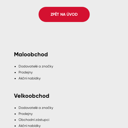
Spreje
ZPĚT NA ÚVOD
Ředidla, tužidla, čističe, technické
kapaliny
Maloobchod
Dodavatelé a značky
Prodejny
Akční nabídky
Velkoobchod
Dodavatelé a značky
Prodejny
Obchodní zástupci
Akční nabídky