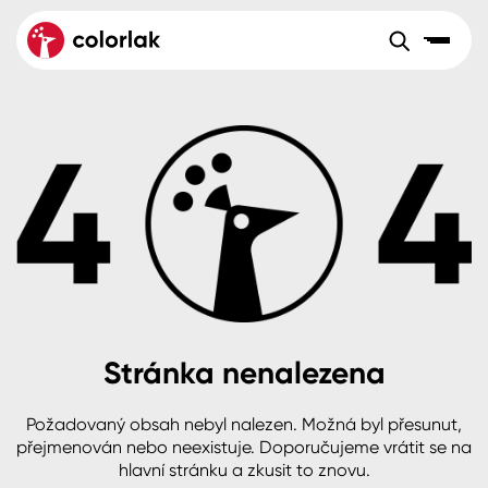
Sortiment
Tónovací systémy
Nátěrové
Maloobchod
Velkoobchod
Sortiment
systémy
Kov
Colorlak Dekor
Aktuality
Dřevo
Colorlak Profi
Reference
O společnosti
Kariéra
Beton, asfalt, minerální podklady
Colorlak Pta
Pro akcionáře
Kontakty
Plast, sklo, keramika
Stránka nenalezena
Stěny
Požadovaný obsah nebyl nalezen. Možná byl přesunut,
B2B
+420 800 145 555
Po – Pá: 8:00–15:00
přejmenován nebo neexistuje. Doporučujeme vrátit se na
Česko
Slovensko
Polsko
Worldwide
hlavní stránku a zkusit to znovu.
Fasády