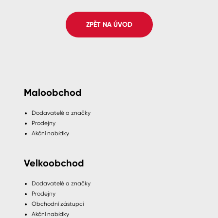
Spreje
ZPĚT NA ÚVOD
Ředidla, tužidla, čističe, technické
kapaliny
Maloobchod
Dodavatelé a značky
Prodejny
Akční nabídky
Velkoobchod
Dodavatelé a značky
Prodejny
Obchodní zástupci
Akční nabídky