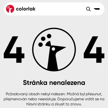
Sortiment
Tónovací systémy
Nátěrové
Maloobchod
Velkoobchod
Sortiment
systémy
Kov
Colorlak Dekor
Aktuality
Dřevo
Colorlak Profi
Reference
O společnosti
Kariéra
Beton, asfalt, minerální podklady
Colorlak Pta
Pro akcionáře
Kontakty
Plast, sklo, keramika
Stránka nenalezena
Stěny
Požadovaný obsah nebyl nalezen. Možná byl přesunut,
B2B
+420 800 145 555
Po – Pá: 8:00–15:00
přejmenován nebo neexistuje. Doporučujeme vrátit se na
Česko
Slovensko
Polsko
Worldwide
hlavní stránku a zkusit to znovu.
Fasády