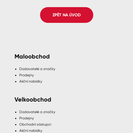
Spreje
ZPĚT NA ÚVOD
Ředidla, tužidla, čističe, technické
kapaliny
Maloobchod
Dodavatelé a značky
Prodejny
Akční nabídky
Velkoobchod
Dodavatelé a značky
Prodejny
Obchodní zástupci
Akční nabídky