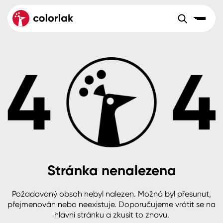
Sortiment
Tónovací systémy
Nátěrové
Maloobchod
Velkoobchod
Sortiment
systémy
Kov
Colorlak Dekor
Aktuality
Dřevo
Colorlak Profi
Reference
O společnosti
Kariéra
Beton, asfalt, minerální podklady
Colorlak Pta
Pro akcionáře
Kontakty
Plast, sklo, keramika
Stránka nenalezena
Stěny
Požadovaný obsah nebyl nalezen. Možná byl přesunut,
B2B
+420 800 145 555
Po – Pá: 8:00–15:00
přejmenován nebo neexistuje. Doporučujeme vrátit se na
Česko
Slovensko
Polsko
Worldwide
hlavní stránku a zkusit to znovu.
Fasády