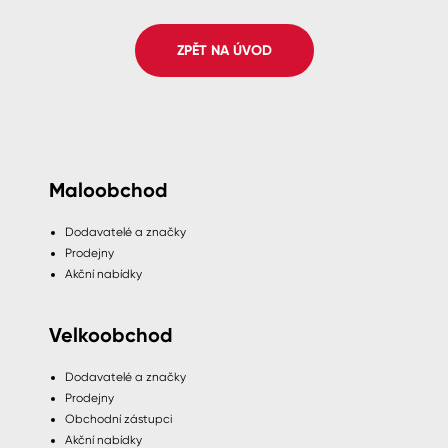
Spreje
ZPĚT NA ÚVOD
Ředidla, tužidla, čističe, technické
kapaliny
Maloobchod
Dodavatelé a značky
Prodejny
Akční nabídky
Velkoobchod
Dodavatelé a značky
Prodejny
Obchodní zástupci
Akční nabídky