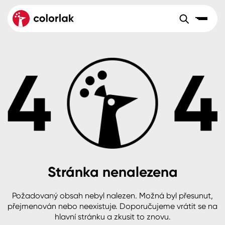
Sortiment
Tónovací systémy
Nátěrové
Maloobchod
Velkoobchod
Sortiment
systémy
Kov
Colorlak Dekor
Aktuality
Dřevo
Colorlak Profi
Reference
O společnosti
Kariéra
Beton, asfalt, minerální podklady
Colorlak Pta
Pro akcionáře
Kontakty
Plast, sklo, keramika
Stránka nenalezena
Stěny
Požadovaný obsah nebyl nalezen. Možná byl přesunut,
B2B
+420 800 145 555
Po – Pá: 8:00–15:00
přejmenován nebo neexistuje. Doporučujeme vrátit se na
Česko
Slovensko
Polsko
Worldwide
hlavní stránku a zkusit to znovu.
Fasády