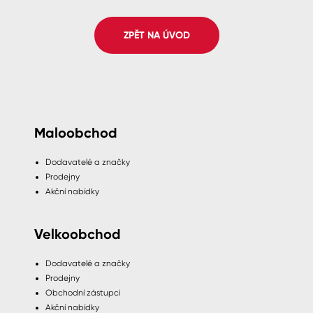
Spreje
ZPĚT NA ÚVOD
Ředidla, tužidla, čističe, technické
kapaliny
Maloobchod
Dodavatelé a značky
Prodejny
Akční nabídky
Velkoobchod
Dodavatelé a značky
Prodejny
Obchodní zástupci
Akční nabídky