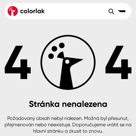
Sortiment
Tónovací systémy
Nátěrové
Maloobchod
Velkoobchod
Sortiment
systémy
Kov
Colorlak Dekor
Aktuality
Dřevo
Colorlak Profi
Reference
O společnosti
Kariéra
Beton, asfalt, minerální podklady
Colorlak Pta
Pro akcionáře
Kontakty
Plast, sklo, keramika
Stránka nenalezena
Stěny
Požadovaný obsah nebyl nalezen. Možná byl přesunut,
B2B
+420 800 145 555
Po – Pá: 8:00–15:00
přejmenován nebo neexistuje. Doporučujeme vrátit se na
Česko
Slovensko
Polsko
Worldwide
hlavní stránku a zkusit to znovu.
Fasády