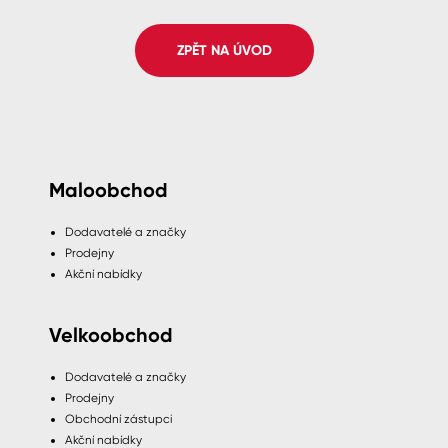
Spreje
ZPĚT NA ÚVOD
Ředidla, tužidla, čističe, technické
kapaliny
Maloobchod
Dodavatelé a značky
Prodejny
Akční nabídky
Velkoobchod
Dodavatelé a značky
Prodejny
Obchodní zástupci
Akční nabídky