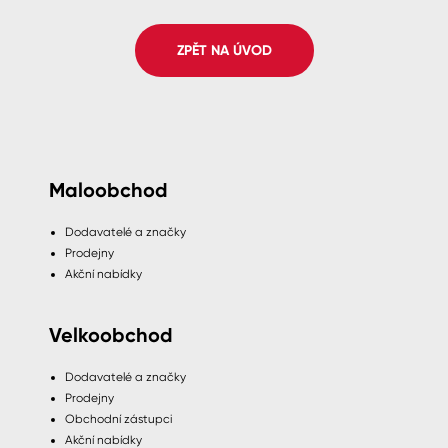
Spreje
ZPĚT NA ÚVOD
Ředidla, tužidla, čističe, technické
kapaliny
Maloobchod
Dodavatelé a značky
Prodejny
Akční nabídky
Velkoobchod
Dodavatelé a značky
Prodejny
Obchodní zástupci
Akční nabídky