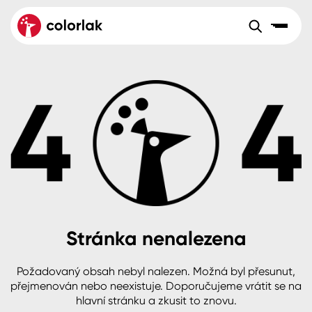
Sortiment
Tónovací systémy
Nátěrové
Maloobchod
Velkoobchod
Sortiment
systémy
Kov
Colorlak Dekor
Aktuality
Dřevo
Colorlak Profi
Reference
O společnosti
Kariéra
Beton, asfalt, minerální podklady
Colorlak Pta
Pro akcionáře
Kontakty
Plast, sklo, keramika
Stránka nenalezena
Stěny
Požadovaný obsah nebyl nalezen. Možná byl přesunut,
B2B
+420 800 145 555
Po – Pá: 8:00–15:00
přejmenován nebo neexistuje. Doporučujeme vrátit se na
Česko
Slovensko
Polsko
Worldwide
hlavní stránku a zkusit to znovu.
Fasády