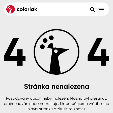
Sortiment
Tónovací systémy
Nátěrové
Maloobchod
Velkoobchod
Sortiment
systémy
Kov
Colorlak Dekor
Aktuality
Dřevo
Colorlak Profi
Reference
O společnosti
Kariéra
Beton, asfalt, minerální podklady
Colorlak Pta
Pro akcionáře
Kontakty
Plast, sklo, keramika
Stránka nenalezena
Stěny
Požadovaný obsah nebyl nalezen. Možná byl přesunut,
B2B
+420 800 145 555
Po – Pá: 8:00–15:00
přejmenován nebo neexistuje. Doporučujeme vrátit se na
Česko
Slovensko
Polsko
Worldwide
hlavní stránku a zkusit to znovu.
Fasády