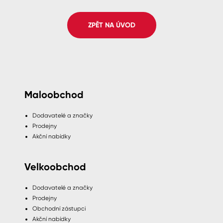
Spreje
ZPĚT NA ÚVOD
Ředidla, tužidla, čističe, technické
kapaliny
Maloobchod
Dodavatelé a značky
Prodejny
Akční nabídky
Velkoobchod
Dodavatelé a značky
Prodejny
Obchodní zástupci
Akční nabídky