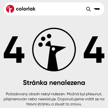
Sortiment
Tónovací systémy
Nátěrové
Maloobchod
Velkoobchod
Sortiment
systémy
Kov
Colorlak Dekor
Aktuality
Dřevo
Colorlak Profi
Reference
O společnosti
Kariéra
Beton, asfalt, minerální podklady
Colorlak Pta
Pro akcionáře
Kontakty
Plast, sklo, keramika
Stránka nenalezena
Stěny
Požadovaný obsah nebyl nalezen. Možná byl přesunut,
B2B
+420 800 145 555
Po – Pá: 8:00–15:00
přejmenován nebo neexistuje. Doporučujeme vrátit se na
Česko
Slovensko
Polsko
Worldwide
hlavní stránku a zkusit to znovu.
Fasády