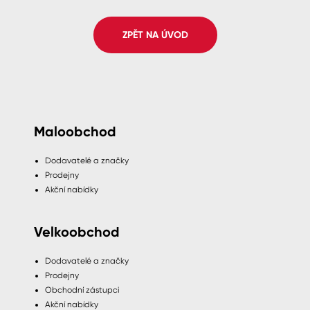
Spreje
ZPĚT NA ÚVOD
Ředidla, tužidla, čističe, technické
kapaliny
Maloobchod
Dodavatelé a značky
Prodejny
Akční nabídky
Velkoobchod
Dodavatelé a značky
Prodejny
Obchodní zástupci
Akční nabídky