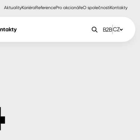
Aktuality
Kariéra
Reference
Pro akcionáře
O společnosti
Kontakty
ntakty
CZ
B2B
orlak Dekor
CZ
orlak Profi
SK
orlak Pta
PL
EN