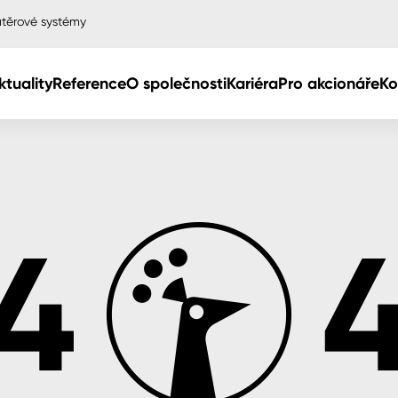
těrové systémy
ktuality
Reference
O společnosti
Kariéra
Pro akcionáře
Ko
Col
Col
dy
Col