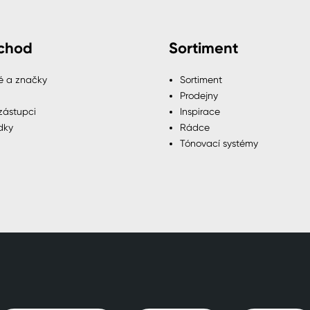
chod
Sortiment
é a značky
Sortiment
Prodejny
zástupci
Inspirace
dky
Rádce
Tónovací systémy