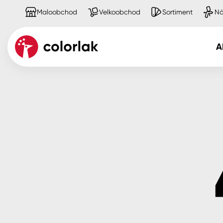
Maloobchod
Velkoobchod
Sortiment
Ná
A
Kov
Dřevo
Beton, asfalt, minerální podkla
Plast, sklo, keramika
Stěny
Fasády