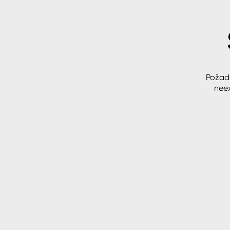
Spreje
Ředidla, tužidla, čističe, techni
kapaliny
Požad
neex