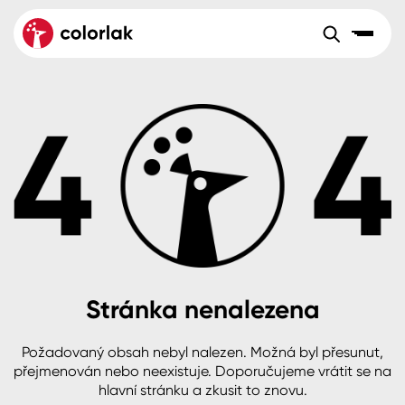
Sortiment
Tónovací systémy
Nátěrové
Maloobchod
Velkoobchod
Sortiment
systémy
Kov
Colorlak Dekor
Aktuality
Dřevo
Colorlak Profi
Reference
O společnosti
Kariéra
Beton, asfalt, minerální podklady
Colorlak Pta
Pro akcionáře
Kontakty
Plast, sklo, keramika
Stránka nenalezena
Stěny
Požadovaný obsah nebyl nalezen. Možná byl přesunut,
B2B
+420 800 145 555
Po – Pá: 8:00–15:00
přejmenován nebo neexistuje. Doporučujeme vrátit se na
Česko
Slovensko
Polsko
Worldwide
hlavní stránku a zkusit to znovu.
Fasády