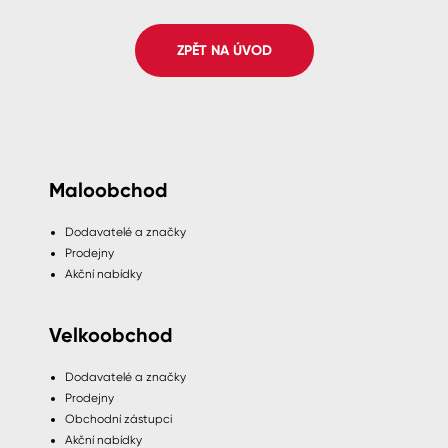
Spreje
ZPĚT NA ÚVOD
Ředidla, tužidla, čističe, technické
kapaliny
Maloobchod
Dodavatelé a značky
Prodejny
Akční nabídky
Velkoobchod
Dodavatelé a značky
Prodejny
Obchodní zástupci
Akční nabídky