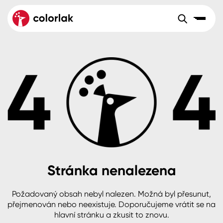
Sortiment
Tónovací systémy
Nátěrové
Maloobchod
Velkoobchod
Sortiment
systémy
Kov
Colorlak Dekor
Aktuality
Dřevo
Colorlak Profi
Reference
O společnosti
Kariéra
Beton, asfalt, minerální podklady
Colorlak Pta
Pro akcionáře
Kontakty
Plast, sklo, keramika
Stránka nenalezena
Stěny
Požadovaný obsah nebyl nalezen. Možná byl přesunut,
B2B
+420 800 145 555
Po – Pá: 8:00–15:00
přejmenován nebo neexistuje. Doporučujeme vrátit se na
Česko
Slovensko
Polsko
Worldwide
hlavní stránku a zkusit to znovu.
Fasády