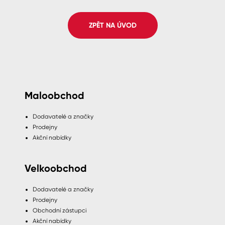
Spreje
ZPĚT NA ÚVOD
Ředidla, tužidla, čističe, technické
kapaliny
Maloobchod
Dodavatelé a značky
Prodejny
Akční nabídky
Velkoobchod
Dodavatelé a značky
Prodejny
Obchodní zástupci
Akční nabídky