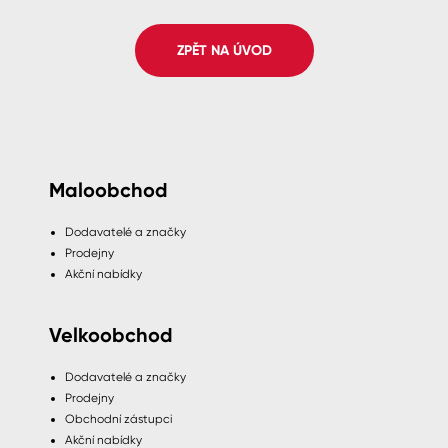
Spreje
ZPĚT NA ÚVOD
Ředidla, tužidla, čističe, technické
kapaliny
Maloobchod
Dodavatelé a značky
Prodejny
Akční nabídky
Velkoobchod
Dodavatelé a značky
Prodejny
Obchodní zástupci
Akční nabídky