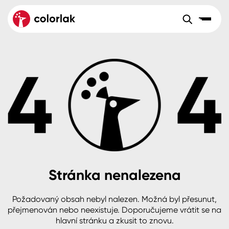
Sortiment
Tónovací systémy
Nátěrové
Maloobchod
Velkoobchod
Sortiment
systémy
Kov
Colorlak Dekor
Aktuality
Dřevo
Colorlak Profi
Reference
O společnosti
Kariéra
Beton, asfalt, minerální podklady
Colorlak Pta
Pro akcionáře
Kontakty
Plast, sklo, keramika
Stránka nenalezena
Stěny
Požadovaný obsah nebyl nalezen. Možná byl přesunut,
B2B
+420 800 145 555
Po – Pá: 8:00–15:00
přejmenován nebo neexistuje. Doporučujeme vrátit se na
Česko
Slovensko
Polsko
Worldwide
hlavní stránku a zkusit to znovu.
Fasády