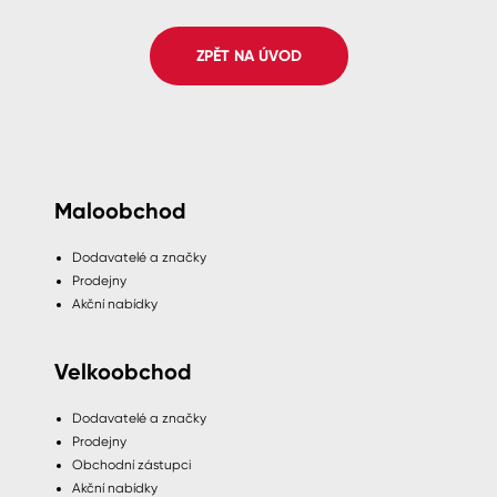
Spreje
ZPĚT NA ÚVOD
Ředidla, tužidla, čističe, technické
kapaliny
Maloobchod
Dodavatelé a značky
Prodejny
Akční nabídky
Velkoobchod
Dodavatelé a značky
Prodejny
Obchodní zástupci
Akční nabídky