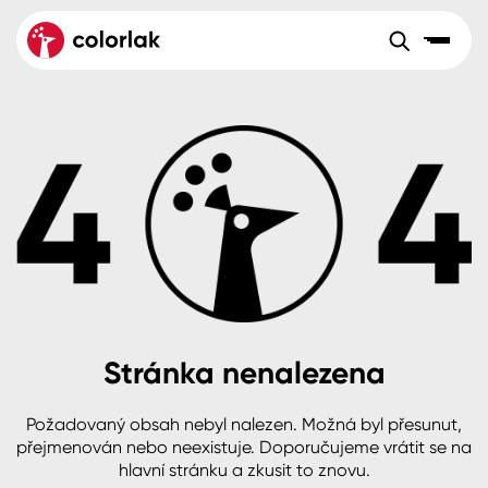
Sortiment
Tónovací systémy
Nátěrové
Maloobchod
Velkoobchod
Sortiment
systémy
Kov
Colorlak Dekor
Aktuality
Dřevo
Colorlak Profi
Reference
O společnosti
Kariéra
Beton, asfalt, minerální podklady
Colorlak Pta
Pro akcionáře
Kontakty
Plast, sklo, keramika
Stránka nenalezena
Stěny
Požadovaný obsah nebyl nalezen. Možná byl přesunut,
B2B
+420 800 145 555
Po – Pá: 8:00–15:00
přejmenován nebo neexistuje. Doporučujeme vrátit se na
Česko
Slovensko
Polsko
Worldwide
hlavní stránku a zkusit to znovu.
Fasády