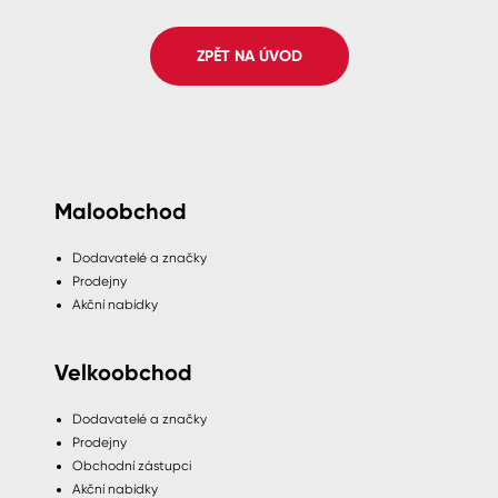
Spreje
ZPĚT NA ÚVOD
Ředidla, tužidla, čističe, technické
kapaliny
Maloobchod
Dodavatelé a značky
Prodejny
Akční nabídky
Velkoobchod
Dodavatelé a značky
Prodejny
Obchodní zástupci
Akční nabídky