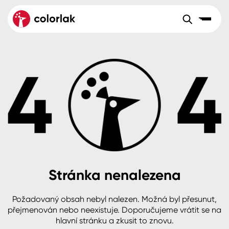
Sortiment
Tónovací systémy
Nátěrové
Maloobchod
Velkoobchod
Sortiment
systémy
Kov
Colorlak Dekor
Aktuality
Dřevo
Colorlak Profi
Reference
O společnosti
Kariéra
Beton, asfalt, minerální podklady
Colorlak Pta
Pro akcionáře
Kontakty
Plast, sklo, keramika
Stránka nenalezena
Stěny
Požadovaný obsah nebyl nalezen. Možná byl přesunut,
B2B
+420 800 145 555
Po – Pá: 8:00–15:00
přejmenován nebo neexistuje. Doporučujeme vrátit se na
Česko
Slovensko
Polsko
Worldwide
hlavní stránku a zkusit to znovu.
Fasády