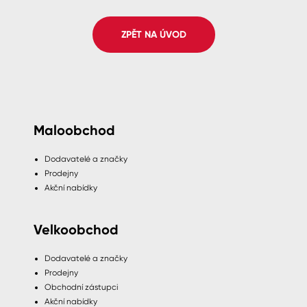
Spreje
ZPĚT NA ÚVOD
Ředidla, tužidla, čističe, technické
kapaliny
Maloobchod
Dodavatelé a značky
Prodejny
Akční nabídky
Velkoobchod
Dodavatelé a značky
Prodejny
Obchodní zástupci
Akční nabídky