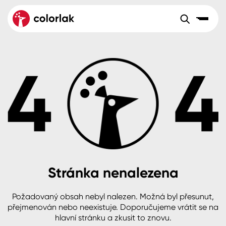
Sortiment
Tónovací systémy
Nátěrové
Maloobchod
Velkoobchod
Sortiment
systémy
Kov
Colorlak Dekor
Aktuality
Dřevo
Colorlak Profi
Reference
O společnosti
Kariéra
Beton, asfalt, minerální podklady
Colorlak Pta
Pro akcionáře
Kontakty
Plast, sklo, keramika
Stránka nenalezena
Stěny
Požadovaný obsah nebyl nalezen. Možná byl přesunut,
B2B
+420 800 145 555
Po – Pá: 8:00–15:00
přejmenován nebo neexistuje. Doporučujeme vrátit se na
Česko
Slovensko
Polsko
Worldwide
hlavní stránku a zkusit to znovu.
Fasády