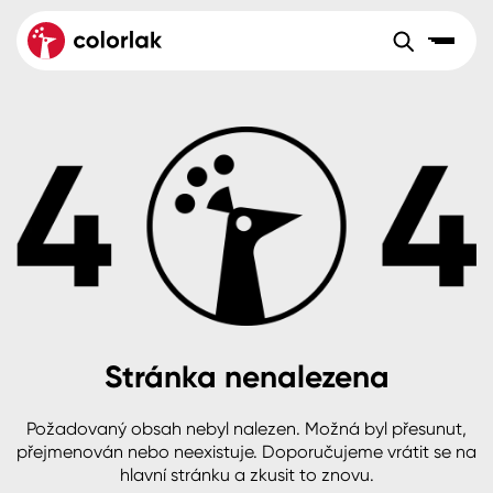
Sortiment
Tónovací systémy
Nátěrové
Maloobchod
Velkoobchod
Sortiment
systémy
Kov
Colorlak Dekor
Aktuality
Dřevo
Colorlak Profi
Reference
O společnosti
Kariéra
Beton, asfalt, minerální podklady
Colorlak Pta
Pro akcionáře
Kontakty
Plast, sklo, keramika
Stránka nenalezena
Stěny
Požadovaný obsah nebyl nalezen. Možná byl přesunut,
B2B
+420 800 145 555
Po – Pá: 8:00–15:00
přejmenován nebo neexistuje. Doporučujeme vrátit se na
Česko
Slovensko
Polsko
Worldwide
hlavní stránku a zkusit to znovu.
Fasády