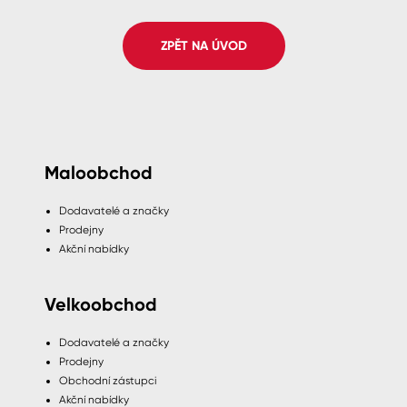
Spreje
ZPĚT NA ÚVOD
Ředidla, tužidla, čističe, technické
kapaliny
Maloobchod
Dodavatelé a značky
Prodejny
Akční nabídky
Velkoobchod
Dodavatelé a značky
Prodejny
Obchodní zástupci
Akční nabídky