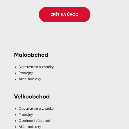
Spreje
ZPĚT NA ÚVOD
Ředidla, tužidla, čističe, technické
kapaliny
Maloobchod
Dodavatelé a značky
Prodejny
Akční nabídky
Velkoobchod
Dodavatelé a značky
Prodejny
Obchodní zástupci
Akční nabídky