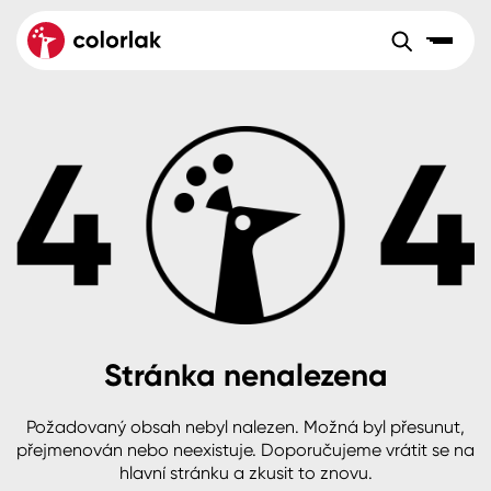
Sortiment
Tónovací systémy
Nátěrové
Maloobchod
Velkoobchod
Sortiment
systémy
Kov
Colorlak Dekor
Aktuality
Dřevo
Colorlak Profi
Reference
O společnosti
Kariéra
Beton, asfalt, minerální podklady
Colorlak Pta
Pro akcionáře
Kontakty
Plast, sklo, keramika
Stránka nenalezena
Stěny
Požadovaný obsah nebyl nalezen. Možná byl přesunut,
B2B
+420 800 145 555
Po – Pá: 8:00–15:00
přejmenován nebo neexistuje. Doporučujeme vrátit se na
Česko
Slovensko
Polsko
Worldwide
hlavní stránku a zkusit to znovu.
Fasády