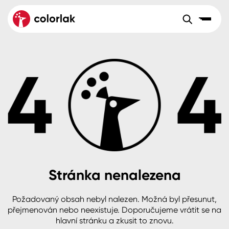
Sortiment
Tónovací systémy
Nátěrové
Maloobchod
Velkoobchod
Sortiment
systémy
Kov
Colorlak Dekor
Aktuality
Dřevo
Colorlak Profi
Reference
O společnosti
Kariéra
Beton, asfalt, minerální podklady
Colorlak Pta
Pro akcionáře
Kontakty
Plast, sklo, keramika
Stránka nenalezena
Stěny
Požadovaný obsah nebyl nalezen. Možná byl přesunut,
B2B
+420 800 145 555
Po – Pá: 8:00–15:00
přejmenován nebo neexistuje. Doporučujeme vrátit se na
Česko
Slovensko
Polsko
Worldwide
hlavní stránku a zkusit to znovu.
Fasády