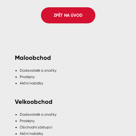
Spreje
ZPĚT NA ÚVOD
Ředidla, tužidla, čističe, technické
kapaliny
Maloobchod
Dodavatelé a značky
Prodejny
Akční nabídky
Velkoobchod
Dodavatelé a značky
Prodejny
Obchodní zástupci
Akční nabídky