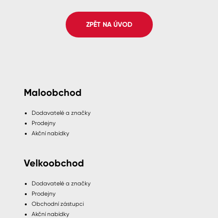
Spreje
ZPĚT NA ÚVOD
Ředidla, tužidla, čističe, technické
kapaliny
Maloobchod
Dodavatelé a značky
Prodejny
Akční nabídky
Velkoobchod
Dodavatelé a značky
Prodejny
Obchodní zástupci
Akční nabídky