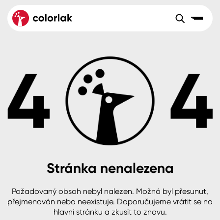
Sortiment
Tónovací systémy
Nátěrové
Maloobchod
Velkoobchod
Sortiment
systémy
Kov
Colorlak Dekor
Aktuality
Dřevo
Colorlak Profi
Reference
O společnosti
Kariéra
Beton, asfalt, minerální podklady
Colorlak Pta
Pro akcionáře
Kontakty
Plast, sklo, keramika
Stránka nenalezena
Stěny
Požadovaný obsah nebyl nalezen. Možná byl přesunut,
B2B
+420 800 145 555
Po – Pá: 8:00–15:00
přejmenován nebo neexistuje. Doporučujeme vrátit se na
Česko
Slovensko
Polsko
Worldwide
hlavní stránku a zkusit to znovu.
Fasády