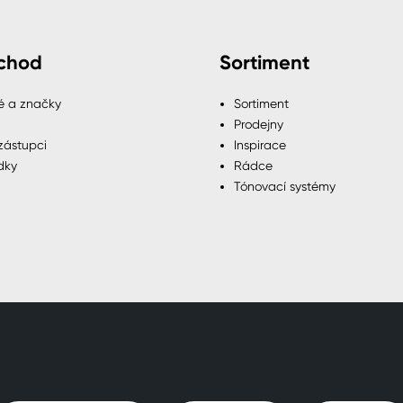
chod
Sortiment
é a značky
Sortiment
Prodejny
zástupci
Inspirace
dky
Rádce
Tónovací systémy