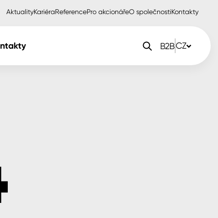
Aktuality
Kariéra
Reference
Pro akcionáře
O společnosti
Kontakty
ntakty
CZ
B2B
orlak Dekor
CZ
orlak Profi
SK
orlak Pta
PL
EN