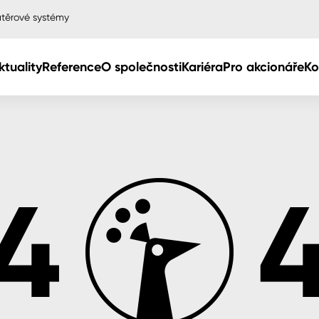
těrové systémy
ktuality
Reference
O společnosti
Kariéra
Pro akcionáře
Ko
Col
Col
dy
Col