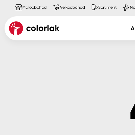
Maloobchod
Velkoobchod
Sortiment
Ná
A
Kov
Dřevo
Beton, asfalt, minerální podkla
Plast, sklo, keramika
Stěny
Fasády