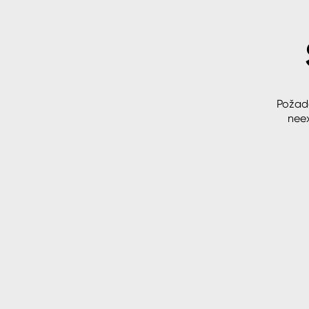
Spreje
Ředidla, tužidla, čističe, techni
kapaliny
Požad
neex