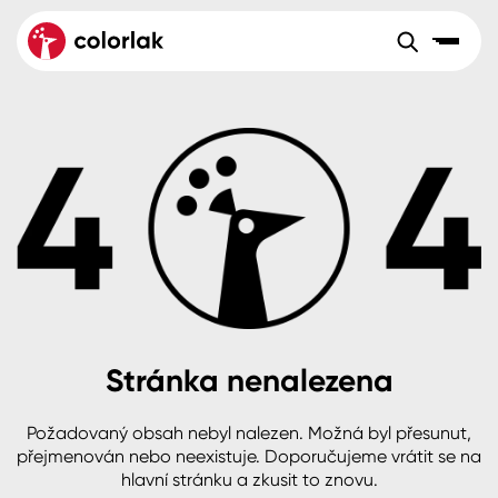
Sortiment
Tónovací systémy
Nátěrové
Maloobchod
Velkoobchod
Sortiment
systémy
Kov
Colorlak Dekor
Aktuality
Dřevo
Colorlak Profi
Reference
O společnosti
Kariéra
Beton, asfalt, minerální podklady
Colorlak Pta
Pro akcionáře
Kontakty
Plast, sklo, keramika
Stránka nenalezena
Stěny
Požadovaný obsah nebyl nalezen. Možná byl přesunut,
B2B
+420 800 145 555
Po – Pá: 8:00–15:00
přejmenován nebo neexistuje. Doporučujeme vrátit se na
Česko
Slovensko
Polsko
Worldwide
hlavní stránku a zkusit to znovu.
Fasády