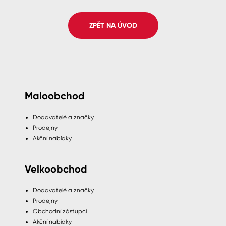
Spreje
ZPĚT NA ÚVOD
Ředidla, tužidla, čističe, technické
kapaliny
Maloobchod
Dodavatelé a značky
Prodejny
Akční nabídky
Velkoobchod
Dodavatelé a značky
Prodejny
Obchodní zástupci
Akční nabídky