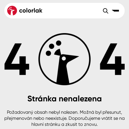
Sortiment
Tónovací systémy
Nátěrové
Maloobchod
Velkoobchod
Sortiment
systémy
Kov
Colorlak Dekor
Aktuality
Dřevo
Colorlak Profi
Reference
O společnosti
Kariéra
Beton, asfalt, minerální podklady
Colorlak Pta
Pro akcionáře
Kontakty
Plast, sklo, keramika
Stránka nenalezena
Stěny
Požadovaný obsah nebyl nalezen. Možná byl přesunut,
B2B
+420 800 145 555
Po – Pá: 8:00–15:00
přejmenován nebo neexistuje. Doporučujeme vrátit se na
Česko
Slovensko
Polsko
Worldwide
hlavní stránku a zkusit to znovu.
Fasády