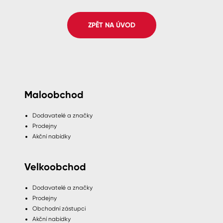
Spreje
ZPĚT NA ÚVOD
Ředidla, tužidla, čističe, technické
kapaliny
Maloobchod
Dodavatelé a značky
Prodejny
Akční nabídky
Velkoobchod
Dodavatelé a značky
Prodejny
Obchodní zástupci
Akční nabídky